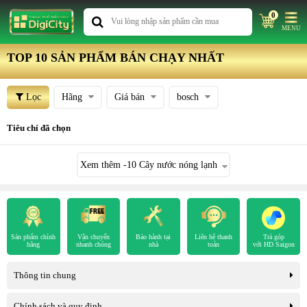
0
MENU
TOP 10 SẢN PHẨM BÁN CHẠY NHẤT
Lọc
Hãng
Giá bán
bosch
Tiêu chí đã chọn
Xem thêm
-10
Cây nước nóng lạnh
Sản phẩm chính
Vận chuyển
Bảo hành tại
Liên hệ thanh
Trả góp
hãng
nhanh chóng
nhà
toán
với HD Saigon
Thông tin chung
Chính sách và quy định