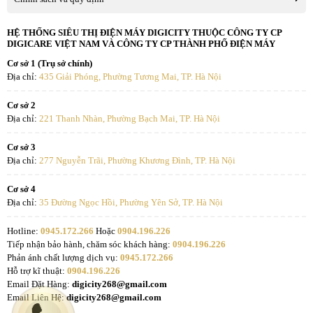
HỆ THỐNG SIÊU THỊ ĐIỆN MÁY DIGICITY THUỘC CÔNG TY CP
DIGICARE VIỆT NAM VÀ CÔNG TY CP THÀNH PHỐ ĐIỆN MÁY
Cơ sở 1 (Trụ sở chính)
Địa chỉ:
435 Giải Phóng, Phường Tương Mai, TP. Hà Nội
Cơ sở 2
Địa chỉ:
221 Thanh Nhàn, Phường Bạch Mai, TP. Hà Nội
Cơ sở 3
Địa chỉ:
277 Nguyễn Trãi, Phường Khương Đình, TP. Hà Nội
Cơ sở 4
Địa chỉ:
35 Đường Ngọc Hồi, Phường Yên Sở, TP. Hà Nội
Hotline:
0945.172.266
Hoặc
0904.196.226
Tiếp nhận bảo hành, chăm sóc khách hàng:
0904.196.226
Phản ánh chất lượng dịch vụ:
0945.172.266
Hỗ trợ kĩ thuật:
0904.196.226
Email Đặt Hàng:
digicity268@gmail.com
Email Liên Hệ:
digicity268@gmail.com