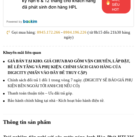
kỳ hạn 6 & 12 tháng cho khách hàng
SIÊU
đã phát sinh đơn hàng HPL
HOT
Powered by
Gọi mua hàng:
0945.172.266
-
0904.196.226
( từ 8h15 đến 21h30 hàng
ngày)
Khuyến mãi liên quan
GIÁ BÁN TẠI KHO. GIÁ CHƯA BAO GỒM VẬN CHUYỂN, LẮP ĐẶT,
BÊ LÊN TẦNG VÀ PHỤ KIỆN.
CHÍNH SÁCH GIAO HÀNG CỦA
DIGICITY (NHẤN VÀO ĐÂY ĐỂ TRUY CẬP)
Chính sách đổi trả 1 đổi 1 trong vòng 7 ngày. (DIGICITY SẼ BÁO GIÁ PHỤ
KIỆN BÊN NGOÀI TỚI ANH/CHỊ NẾU CÓ)
Thanh toán thuận tiện – Ưu đãi trả góp.
Bảo hành chính hãng tại nhà - Kích hoạt bảo hành điện tử.
Thông tin sản phẩm