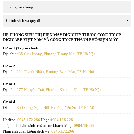
Thông tin chung
* Hình ảnh chỉ mang tính chất minh họa.
Chính sách và quy định
- Công tắc nóng lạnh độc lập, thuận tiện điều chỉnh khi cần thiết.
HỆ THỐNG SIÊU THỊ ĐIỆN MÁY DIGICITY THUỘC CÔNG TY CP
DIGICARE VIỆT NAM VÀ CÔNG TY CP THÀNH PHỐ ĐIỆN MÁY
Cơ sở 1 (Trụ sở chính)
Địa chỉ:
435 Giải Phóng, Phường Tương Mai, TP. Hà Nội
Cơ sở 2
Địa chỉ:
221 Thanh Nhàn, Phường Bạch Mai, TP. Hà Nội
Cơ sở 3
Địa chỉ:
277 Nguyễn Trãi, Phường Khương Đình, TP. Hà Nội
Cơ sở 4
Địa chỉ:
35 Đường Ngọc Hồi, Phường Yên Sở, TP. Hà Nội
* Hình ảnh chỉ mang tính chất minh họa.
Hotline:
0945.172.266
Hoặc
0904.196.226
Tiện ích
Tiếp nhận bảo hành, chăm sóc khách hàng:
0904.196.226
Phản ánh chất lượng dịch vụ:
0945.172.266