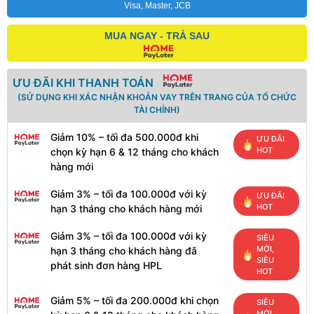
Visa, Master, JCB
MUA NGAY - TRẢ SAU
ƯU ĐÃI KHI THANH TOÁN
(SỬ DỤNG KHI XÁC NHẬN KHOẢN VAY TRÊN TRANG CỦA TỔ CHỨC
TÀI CHÍNH)
Giảm 10% – tối đa 500.000đ khi
ƯU ĐÃI
HOT
chọn kỳ hạn 6 & 12 tháng cho khách
hàng mới
Giảm 3% – tối đa 100.000đ với kỳ
ƯU ĐÃI
HOT
hạn 3 tháng cho khách hàng mới
Giảm 3% – tối đa 100.000đ với kỳ
SIÊU
MỚI,
hạn 3 tháng cho khách hàng đã
SIÊU
phát sinh đơn hàng HPL
HOT
Giảm 5% – tối đa 200.000đ khi chọn
SIÊU
MỚI,