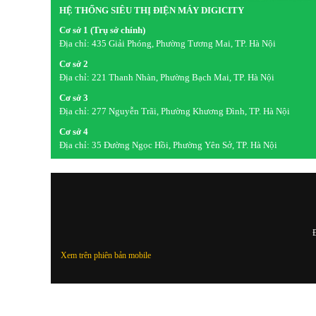
HỆ THỐNG SIÊU THỊ ĐIỆN MÁY DIGICITY
Cơ sở 1 (Trụ sở chính)
Địa chỉ:
435 Giải Phóng, Phường Tương Mai, TP. Hà Nội
Cơ sở 2
Địa chỉ:
221 Thanh Nhàn, Phường Bạch Mai, TP. Hà Nội
Cơ sở 3
Địa chỉ:
277 Nguyễn Trãi, Phường Khương Đình, TP. Hà Nội
Cơ sở 4
Địa chỉ:
35 Đường Ngọc Hồi, Phường Yên Sở, TP. Hà Nội
Đ
Xem trên phiên bản mobile