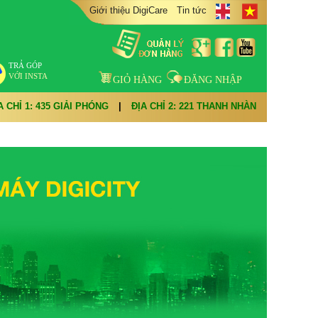
Giới thiệu DigiCare
Tin tức
TRẢ GÓP
VỚI INSTA
GIỎ HÀNG
ĐĂNG NHẬP
A CHỈ 1: 435 GIẢI PHÓNG
|
ĐỊA CHỈ 2: 221 THANH NHÀN