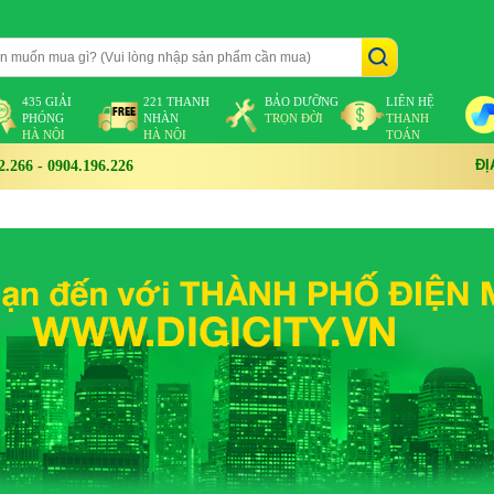
435 GIẢI
221 THANH
BẢO DƯỠNG
LIÊN HỆ
PHÓNG
NHÀN
TRỌN ĐỜI
THANH
HÀ NỘI
HÀ NỘI
TOÁN
ĐỊ
266 - 0904.196.226