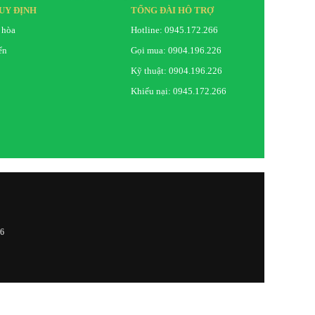
UY ĐỊNH
TỔNG ĐÀI HỖ TRỢ
 hòa
Hotline: 0945.172.266
ển
Gọi mua: 0904.196.226
Kỹ thuật: 0904.196.226
Khiếu nại: 0945.172.266
26