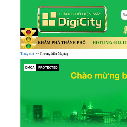
KHÁM PHÁ THÀNH PHỐ
HOTLINE: 0945.172.
Trang chủ
>> Thương hiệu Maytag
DMCA
PROTECTED