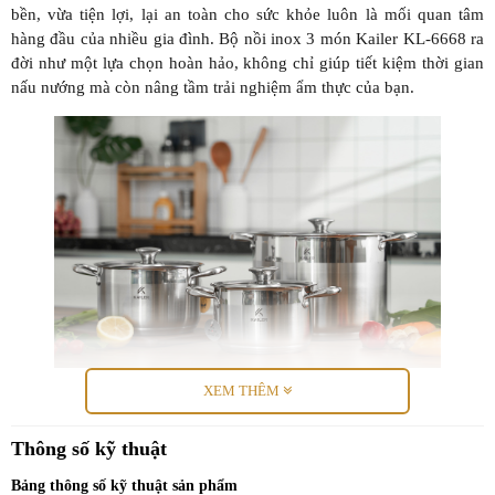
bền, vừa tiện lợi, lại an toàn cho sức khỏe luôn là mối quan tâm
hàng đầu của nhiều gia đình. Bộ nồi inox 3 món Kailer KL-6668 ra
đời như một lựa chọn hoàn hảo, không chỉ giúp tiết kiệm thời gian
nấu nướng mà còn nâng tầm trải nghiệm ẩm thực của bạn.
XEM THÊM
Thiết kế và chất liệu cao cấp
Thông số kỹ thuật
Bộ nồi Kailer KL-6668 được sản xuất từ inox 304 cao cấp – chất
liệu nổi tiếng nhờ khả năng chống gỉ sét, không bị oxy hóa và tuyệt
Bảng thông số kỹ thuật sản phẩm