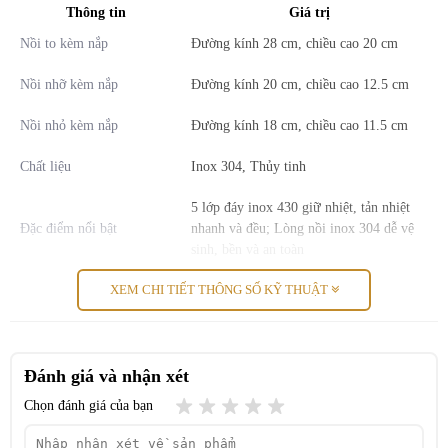
đối an toàn khi tiếp xúc với thực phẩm. Nắp nồi được làm từ thủy
Thông tin
Giá trị
tinh trong suốt, giúp người dùng dễ dàng quan sát món ăn trong quá
Nồi to kèm nắp
Đường kính 28 cm, chiều cao 20 cm
trình nấu.
Nồi nhỡ kèm nắp
Đường kính 20 cm, chiều cao 12.5 cm
Một điểm đặc biệt đáng chú ý là cấu tạo
5 lớp đáy inox 430 kết hợp
nhôm tản nhiệt
, giúp giữ nhiệt tốt, tỏa nhiệt đều và làm nóng nhanh
Nồi nhỏ kèm nắp
Đường kính 18 cm, chiều cao 11.5 cm
hơn nhiều so với các loại nồi thông thường. Điều này không chỉ tiết
kiệm gas, điện mà còn giúp các món ăn chín đều, giữ trọn hương vị
Chất liệu
Inox 304, Thủy tinh
tự nhiên.
5 lớp đáy inox 430 giữ nhiệt, tản nhiệt
Đặc điểm nổi bật
nhanh và đều; Lòng nồi inox 304 dễ vệ
sinh, bền và an toàn
XEM CHI TIẾT THÔNG SỐ KỸ THUẬT
Thời gian bảo hành
60 tháng
Đánh giá và nhận xét
Chọn đánh giá của bạn