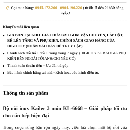
Gọi mua hàng:
0945.172.266
-
0904.196.226
( từ 8h15 đến 21h30 hàng
ngày)
Khuyến mãi liên quan
GIÁ BÁN TẠI KHO. GIÁ CHƯA BAO GỒM VẬN CHUYỂN, LẮP ĐẶT,
BÊ LÊN TẦNG VÀ PHỤ KIỆN.
CHÍNH SÁCH GIAO HÀNG CỦA
DIGICITY (NHẤN VÀO ĐÂY ĐỂ TRUY CẬP)
Chính sách đổi trả 1 đổi 1 trong vòng 7 ngày. (DIGICITY SẼ BÁO GIÁ PHỤ
KIỆN BÊN NGOÀI TỚI ANH/CHỊ NẾU CÓ)
Thanh toán thuận tiện – Ưu đãi trả góp.
Bảo hành chính hãng tại nhà - Kích hoạt bảo hành điện tử.
Thông tin sản phẩm
Bộ nồi inox Kailer 3 món KL-6668 – Giải pháp tối ưu
cho căn bếp hiện đại
Trong cuộc sống bận rộn ngày nay, việc lựa chọn một bộ nồi vừa