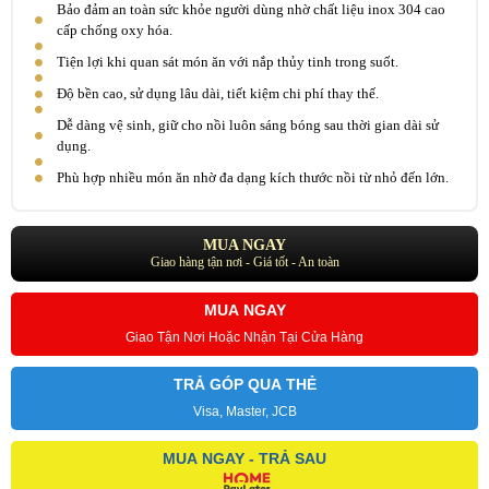
Bảo đảm an toàn sức khỏe người dùng nhờ chất liệu inox 304 cao
cấp chống oxy hóa.
Tiện lợi khi quan sát món ăn với nắp thủy tinh trong suốt.
Độ bền cao, sử dụng lâu dài, tiết kiệm chi phí thay thế.
Dễ dàng vệ sinh, giữ cho nồi luôn sáng bóng sau thời gian dài sử
dụng.
Phù hợp nhiều món ăn nhờ đa dạng kích thước nồi từ nhỏ đến lớn.
MUA NGAY
Giao hàng tận nơi - Giá tốt - An toàn
MUA NGAY
Giao Tận Nơi Hoặc Nhận Tại Cửa Hàng
TRẢ GÓP QUA THẺ
Visa, Master, JCB
MUA NGAY - TRẢ SAU