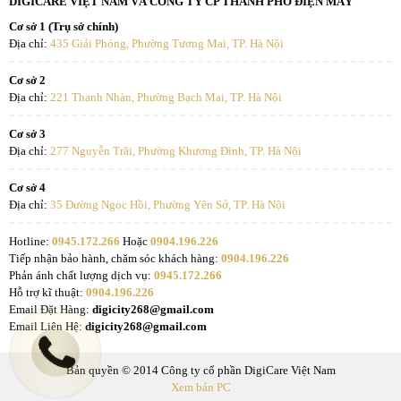
nắp thủy tinh trong suốt, tiện lợi hơn rất nhiều khi chế biến
DIGICARE VIỆT NAM VÀ CÔNG TY CP THÀNH PHỐ ĐIỆN MÁY
món ăn cần theo dõi độ sôi, màu sắc, độ chín.
Cơ sở 1 (Trụ sở chính)
Địa chỉ:
435 Giải Phóng, Phường Tương Mai, TP. Hà Nội
Như vậy, có thể thấy Kailer KL-6668 vừa đảm bảo chất lượng vượt
trội, vừa mang đến nhiều tiện ích hơn hẳn so với các lựa chọn phổ
Cơ sở 2
biến khác.
Địa chỉ:
221 Thanh Nhàn, Phường Bạch Mai, TP. Hà Nội
Cơ sở 3
Địa chỉ:
277 Nguyễn Trãi, Phường Khương Đình, TP. Hà Nội
Cơ sở 4
Địa chỉ:
35 Đường Ngọc Hồi, Phường Yên Sở, TP. Hà Nội
Hotline:
0945.172.266
Hoặc
0904.196.226
Tiếp nhận bảo hành, chăm sóc khách hàng:
0904.196.226
Phản ánh chất lượng dịch vụ:
0945.172.266
Hỗ trợ kĩ thuật:
0904.196.226
Email Đặt Hàng:
digicity268@gmail.com
Email Liên Hệ:
digicity268@gmail.com
Lợi ích khi sở hữu bộ nồi Kailer KL-6668
Bản quyền © 2014 Công ty cổ phần DigiCare Việt Nam
Xem bản PC
Sử dụng bộ nồi này, gia đình bạn sẽ: