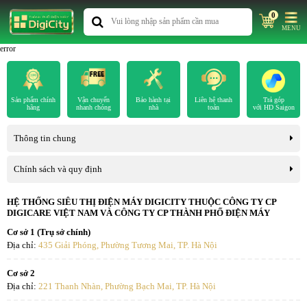
0
MENU
error
Sản phẩm chính
Vận chuyển
Bảo hành tại
Liên hệ thanh
Trả góp
hãng
nhanh chóng
nhà
toán
với HD Saigon
Thông tin chung
Chính sách và quy định
HỆ THỐNG SIÊU THỊ ĐIỆN MÁY DIGICITY THUỘC CÔNG TY CP
DIGICARE VIỆT NAM VÀ CÔNG TY CP THÀNH PHỐ ĐIỆN MÁY
Cơ sở 1 (Trụ sở chính)
Địa chỉ:
435 Giải Phóng, Phường Tương Mai, TP. Hà Nội
Cơ sở 2
Địa chỉ:
221 Thanh Nhàn, Phường Bạch Mai, TP. Hà Nội