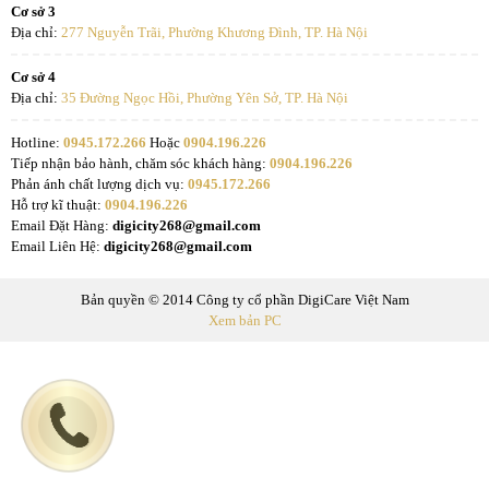
Cơ sở 3
Địa chỉ:
277 Nguyễn Trãi, Phường Khương Đình, TP. Hà Nội
Cơ sở 4
Địa chỉ:
35 Đường Ngọc Hồi, Phường Yên Sở, TP. Hà Nội
Hotline:
0945.172.266
Hoặc
0904.196.226
Tiếp nhận bảo hành, chăm sóc khách hàng:
0904.196.226
Phản ánh chất lượng dịch vụ:
0945.172.266
Hỗ trợ kĩ thuật:
0904.196.226
Email Đặt Hàng:
digicity268@gmail.com
Email Liên Hệ:
digicity268@gmail.com
Bản quyền © 2014 Công ty cổ phần DigiCare Việt Nam
Xem bản PC