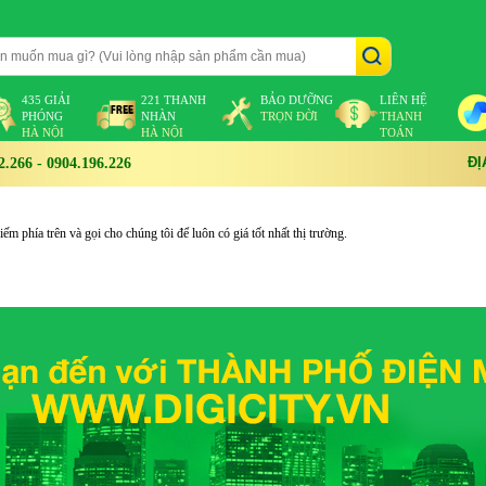
435 GIẢI
221 THANH
BẢO DƯỠNG
LIÊN HỆ
PHÓNG
NHÀN
TRỌN ĐỜI
THANH
HÀ NỘI
HÀ NỘI
TOÁN
ĐỊ
266 - 0904.196.226
m phía trên và gọi cho chúng tôi để luôn có giá tốt nhất thị trường.