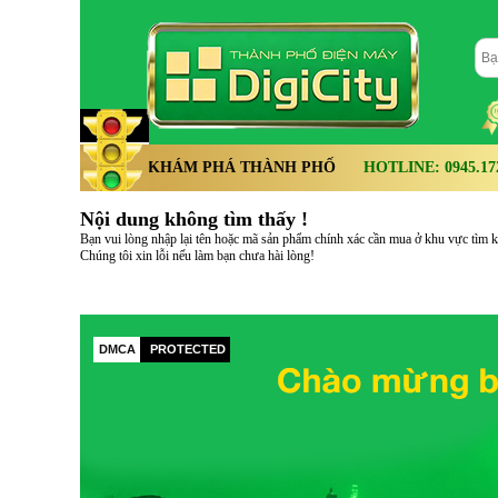
KHÁM PHÁ THÀNH PHỐ
HOTLINE: 0945.172.
Nội dung không tìm thấy !
Bạn vui lòng nhập lại tên hoặc mã sản phẩm chính xác cần mua ở khu vực tìm kiế
Chúng tôi xin lỗi nếu làm bạn chưa hài lòng!
DMCA
PROTECTED