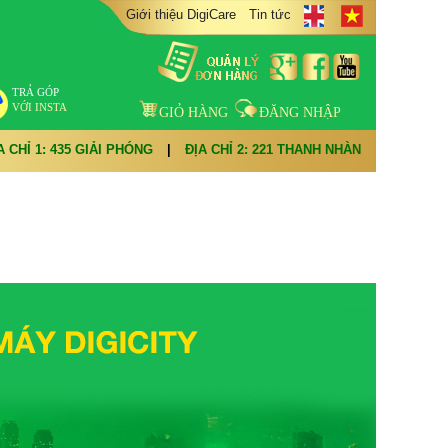
Giới thiệu DigiCare
Tin tức
TRẢ GÓP
VỚI INSTA
GIỎ HÀNG
ĐĂNG NHẬP
A CHỈ 1: 435 GIẢI PHÓNG
|
ĐỊA CHỈ 2: 221 THANH NHÀN