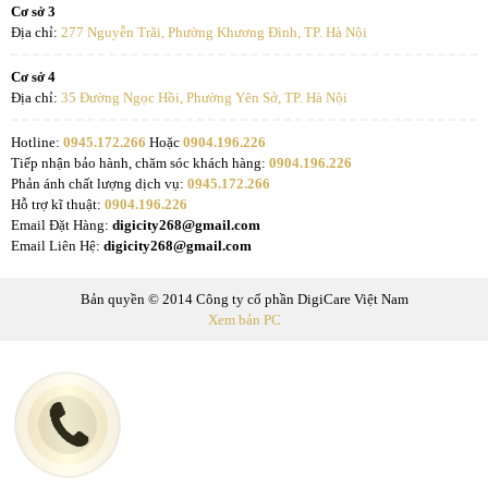
Cơ sở 3
Địa chỉ:
277 Nguyễn Trãi, Phường Khương Đình, TP. Hà Nội
Cơ sở 4
Địa chỉ:
35 Đường Ngọc Hồi, Phường Yên Sở, TP. Hà Nội
Hotline:
0945.172.266
Hoặc
0904.196.226
Tiếp nhận bảo hành, chăm sóc khách hàng:
0904.196.226
Phản ánh chất lượng dịch vụ:
0945.172.266
Hỗ trợ kĩ thuật:
0904.196.226
Email Đặt Hàng:
digicity268@gmail.com
Email Liên Hệ:
digicity268@gmail.com
Bản quyền © 2014 Công ty cổ phần DigiCare Việt Nam
Xem bản PC