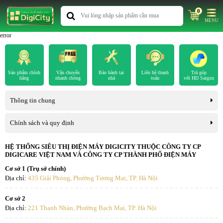
0
MENU
error
Sản phẩm chính
Vận chuyển
Bảo hành tại
Liên hệ thanh
Trả góp
hãng
nhanh chóng
nhà
toán
với HD Saigon
Thông tin chung
Chính sách và quy định
HỆ THỐNG SIÊU THỊ ĐIỆN MÁY DIGICITY THUỘC CÔNG TY CP
DIGICARE VIỆT NAM VÀ CÔNG TY CP THÀNH PHỐ ĐIỆN MÁY
Cơ sở 1 (Trụ sở chính)
Địa chỉ:
435 Giải Phóng, Phường Tương Mai, TP. Hà Nội
Cơ sở 2
Địa chỉ:
221 Thanh Nhàn, Phường Bạch Mai, TP. Hà Nội