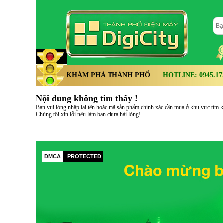
KHÁM PHÁ THÀNH PHỐ
HOTLINE: 0945.172.
Nội dung không tìm thấy !
Bạn vui lòng nhập lại tên hoặc mã sản phẩm chính xác cần mua ở khu vực tìm kiế
Chúng tôi xin lỗi nếu làm bạn chưa hài lòng!
DMCA
PROTECTED