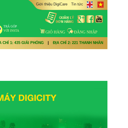
Giới thiệu DigiCare
Tin tức
TRẢ GÓP
VỚI INSTA
GIỎ HÀNG
ĐĂNG NHẬP
A CHỈ 1: 435 GIẢI PHÓNG
|
ĐỊA CHỈ 2: 221 THANH NHÀN