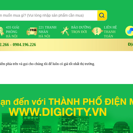
435 GIẢI
221 THANH
BẢO DƯỠNG
LIÊN HỆ
PHÓNG
NHÀN
TRỌN ĐỜI
THANH
HÀ NỘI
HÀ NỘI
TOÁN
ĐỊ
266 - 0904.196.226
m phía trên và gọi cho chúng tôi để luôn có giá tốt nhất thị trường.