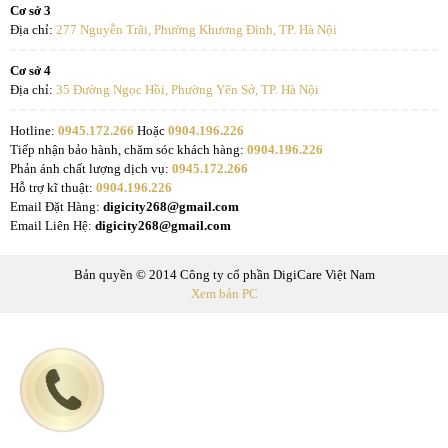
Cơ sở 3
Địa chỉ:
277 Nguyễn Trãi, Phường Khương Đình, TP. Hà Nội
Cơ sở 4
Địa chỉ:
35 Đường Ngọc Hồi, Phường Yên Sở, TP. Hà Nội
Hotline:
0945.172.266
Hoặc
0904.196.226
Tiếp nhận bảo hành, chăm sóc khách hàng:
0904.196.226
Phản ánh chất lượng dịch vụ:
0945.172.266
Hỗ trợ kĩ thuật:
0904.196.226
Email Đặt Hàng:
digicity268@gmail.com
Email Liên Hệ:
digicity268@gmail.com
Bản quyền © 2014 Công ty cổ phần DigiCare Việt Nam
Xem bản PC