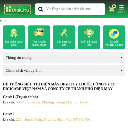
0
MENU
error
Sản phẩm chính
Vận chuyển
Bảo hành tại
Liên hệ thanh
Trả góp
hãng
nhanh chóng
nhà
toán
với HD Saigon
Thông tin chung
Chính sách và quy định
HỆ THỐNG SIÊU THỊ ĐIỆN MÁY DIGICITY THUỘC CÔNG TY CP
DIGICARE VIỆT NAM VÀ CÔNG TY CP THÀNH PHỐ ĐIỆN MÁY
Cơ sở 1 (Trụ sở chính)
Địa chỉ:
435 Giải Phóng, Phường Tương Mai, TP. Hà Nội
Cơ sở 2
Địa chỉ:
221 Thanh Nhàn, Phường Bạch Mai, TP. Hà Nội