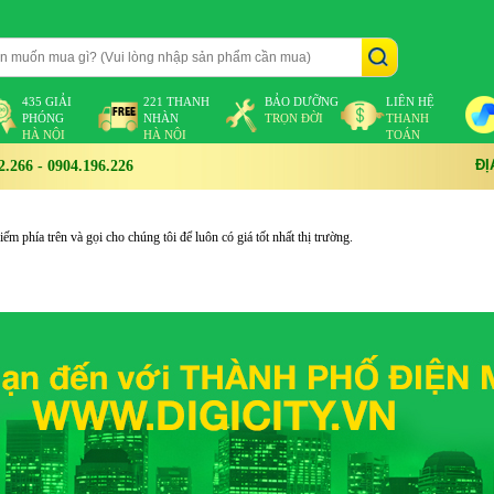
435 GIẢI
221 THANH
BẢO DƯỠNG
LIÊN HỆ
PHÓNG
NHÀN
TRỌN ĐỜI
THANH
HÀ NỘI
HÀ NỘI
TOÁN
ĐỊ
266 - 0904.196.226
m phía trên và gọi cho chúng tôi để luôn có giá tốt nhất thị trường.