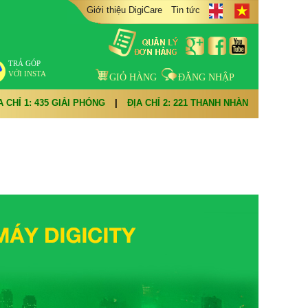
Giới thiệu DigiCare
Tin tức
TRẢ GÓP
VỚI INSTA
GIỎ HÀNG
ĐĂNG NHẬP
A CHỈ 1: 435 GIẢI PHÓNG
|
ĐỊA CHỈ 2: 221 THANH NHÀN