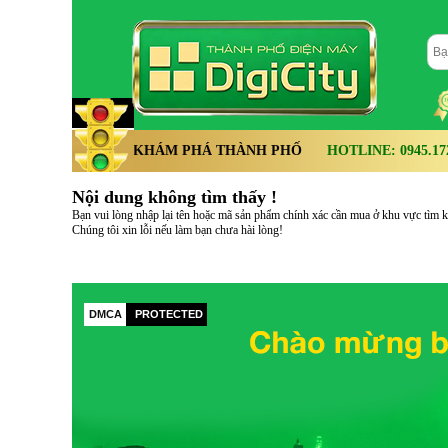
KHÁM PHÁ THÀNH PHỐ
HOTLINE: 0945.172.
Nội dung không tìm thấy !
Bạn vui lòng nhập lại tên hoặc mã sản phẩm chính xác cần mua ở khu vực tìm kiế
Chúng tôi xin lỗi nếu làm bạn chưa hài lòng!
DMCA
PROTECTED