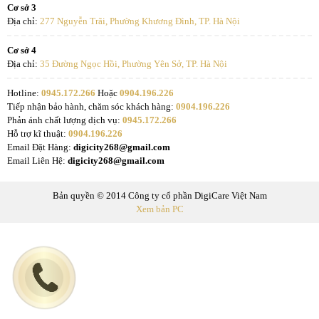
Cơ sở 3
Địa chỉ:
277 Nguyễn Trãi, Phường Khương Đình, TP. Hà Nội
Cơ sở 4
Địa chỉ:
35 Đường Ngọc Hồi, Phường Yên Sở, TP. Hà Nội
Hotline:
0945.172.266
Hoặc
0904.196.226
Tiếp nhận bảo hành, chăm sóc khách hàng:
0904.196.226
Phản ánh chất lượng dịch vụ:
0945.172.266
Hỗ trợ kĩ thuật:
0904.196.226
Email Đặt Hàng:
digicity268@gmail.com
Email Liên Hệ:
digicity268@gmail.com
Bản quyền © 2014 Công ty cổ phần DigiCare Việt Nam
Xem bản PC