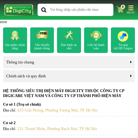
0
MENU
error
Sản phẩm chính
Vận chuyển
Bảo hành tại
Liên hệ thanh
Trả góp
hãng
nhanh chóng
nhà
toán
với HD Saigon
Thông tin chung
Chính sách và quy định
HỆ THỐNG SIÊU THỊ ĐIỆN MÁY DIGICITY THUỘC CÔNG TY CP
DIGICARE VIỆT NAM VÀ CÔNG TY CP THÀNH PHỐ ĐIỆN MÁY
Cơ sở 1 (Trụ sở chính)
Địa chỉ:
435 Giải Phóng, Phường Tương Mai, TP. Hà Nội
Cơ sở 2
Địa chỉ:
221 Thanh Nhàn, Phường Bạch Mai, TP. Hà Nội