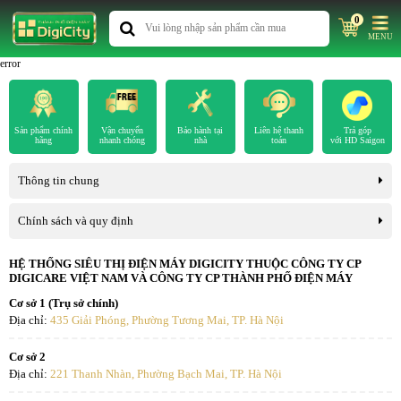
0
MENU
error
Sản phẩm chính
Vận chuyển
Bảo hành tại
Liên hệ thanh
Trả góp
hãng
nhanh chóng
nhà
toán
với HD Saigon
Thông tin chung
Chính sách và quy định
HỆ THỐNG SIÊU THỊ ĐIỆN MÁY DIGICITY THUỘC CÔNG TY CP
DIGICARE VIỆT NAM VÀ CÔNG TY CP THÀNH PHỐ ĐIỆN MÁY
Cơ sở 1 (Trụ sở chính)
Địa chỉ:
435 Giải Phóng, Phường Tương Mai, TP. Hà Nội
Cơ sở 2
Địa chỉ:
221 Thanh Nhàn, Phường Bạch Mai, TP. Hà Nội