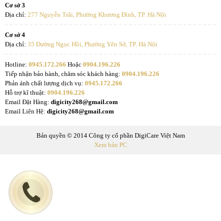
Cơ sở 3
Địa chỉ:
277 Nguyễn Trãi, Phường Khương Đình, TP. Hà Nội
Cơ sở 4
Địa chỉ:
35 Đường Ngọc Hồi, Phường Yên Sở, TP. Hà Nội
Hotline:
0945.172.266
Hoặc
0904.196.226
Tiếp nhận bảo hành, chăm sóc khách hàng:
0904.196.226
Phản ánh chất lượng dịch vụ:
0945.172.266
Hỗ trợ kĩ thuật:
0904.196.226
Email Đặt Hàng:
digicity268@gmail.com
Email Liên Hệ:
digicity268@gmail.com
Bản quyền © 2014 Công ty cổ phần DigiCare Việt Nam
Xem bản PC