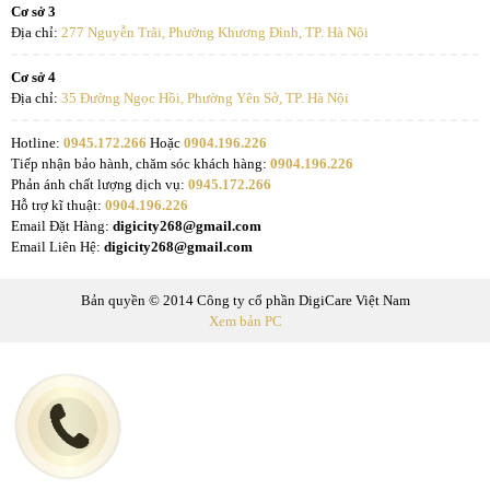
Cơ sở 3
Địa chỉ:
277 Nguyễn Trãi, Phường Khương Đình, TP. Hà Nội
Cơ sở 4
Địa chỉ:
35 Đường Ngọc Hồi, Phường Yên Sở, TP. Hà Nội
Hotline:
0945.172.266
Hoặc
0904.196.226
Tiếp nhận bảo hành, chăm sóc khách hàng:
0904.196.226
Phản ánh chất lượng dịch vụ:
0945.172.266
Hỗ trợ kĩ thuật:
0904.196.226
Email Đặt Hàng:
digicity268@gmail.com
Email Liên Hệ:
digicity268@gmail.com
Bản quyền © 2014 Công ty cổ phần DigiCare Việt Nam
Xem bản PC