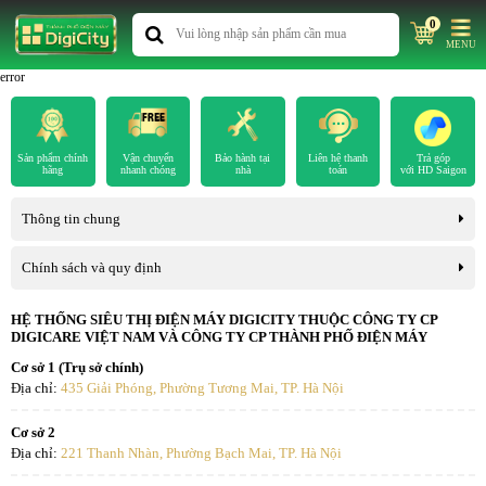
0
MENU
error
Sản phẩm chính
Vận chuyển
Bảo hành tại
Liên hệ thanh
Trả góp
hãng
nhanh chóng
nhà
toán
với HD Saigon
Thông tin chung
Chính sách và quy định
HỆ THỐNG SIÊU THỊ ĐIỆN MÁY DIGICITY THUỘC CÔNG TY CP
DIGICARE VIỆT NAM VÀ CÔNG TY CP THÀNH PHỐ ĐIỆN MÁY
Cơ sở 1 (Trụ sở chính)
Địa chỉ:
435 Giải Phóng, Phường Tương Mai, TP. Hà Nội
Cơ sở 2
Địa chỉ:
221 Thanh Nhàn, Phường Bạch Mai, TP. Hà Nội