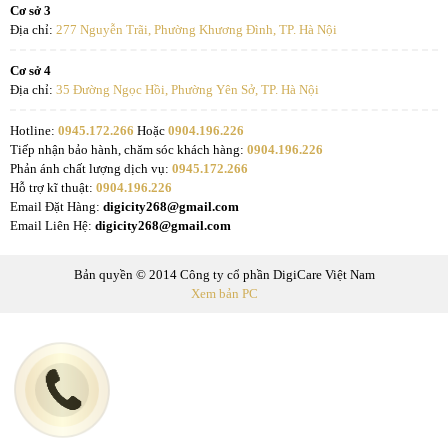
Cơ sở 3
Địa chỉ:
277 Nguyễn Trãi, Phường Khương Đình, TP. Hà Nội
Cơ sở 4
Địa chỉ:
35 Đường Ngọc Hồi, Phường Yên Sở, TP. Hà Nội
Hotline:
0945.172.266
Hoặc
0904.196.226
Tiếp nhận bảo hành, chăm sóc khách hàng:
0904.196.226
Phản ánh chất lượng dịch vụ:
0945.172.266
Hỗ trợ kĩ thuật:
0904.196.226
Email Đặt Hàng:
digicity268@gmail.com
Email Liên Hệ:
digicity268@gmail.com
Bản quyền © 2014 Công ty cổ phần DigiCare Việt Nam
Xem bản PC