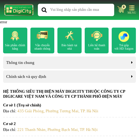
0
MENU
error
Sản phẩm chính
Vận chuyển
Bảo hành tại
Liên hệ thanh
Trả góp
hãng
nhanh chóng
nhà
toán
với HD Saigon
Thông tin chung
Chính sách và quy định
HỆ THỐNG SIÊU THỊ ĐIỆN MÁY DIGICITY THUỘC CÔNG TY CP
DIGICARE VIỆT NAM VÀ CÔNG TY CP THÀNH PHỐ ĐIỆN MÁY
Cơ sở 1 (Trụ sở chính)
Địa chỉ:
435 Giải Phóng, Phường Tương Mai, TP. Hà Nội
Cơ sở 2
Địa chỉ:
221 Thanh Nhàn, Phường Bạch Mai, TP. Hà Nội