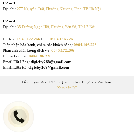
Cơ sở 3
Địa chỉ:
277 Nguyễn Trãi, Phường Khương Đình, TP. Hà Nội
Cơ sở 4
Địa chỉ:
35 Đường Ngọc Hồi, Phường Yên Sở, TP. Hà Nội
Hotline:
0945.172.266
Hoặc
0904.196.226
Tiếp nhận bảo hành, chăm sóc khách hàng:
0904.196.226
Phản ánh chất lượng dịch vụ:
0945.172.266
Hỗ trợ kĩ thuật:
0904.196.226
Email Đặt Hàng:
digicity268@gmail.com
Email Liên Hệ:
digicity268@gmail.com
Bản quyền © 2014 Công ty cổ phần DigiCare Việt Nam
Xem bản PC