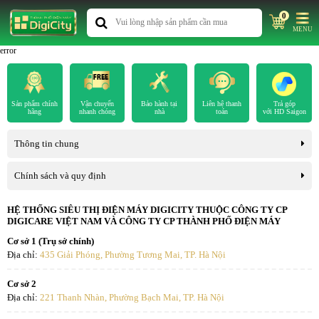
0
MENU
error
Sản phẩm chính
Vận chuyển
Bảo hành tại
Liên hệ thanh
Trả góp
hãng
nhanh chóng
nhà
toán
với HD Saigon
Thông tin chung
Chính sách và quy định
HỆ THỐNG SIÊU THỊ ĐIỆN MÁY DIGICITY THUỘC CÔNG TY CP
DIGICARE VIỆT NAM VÀ CÔNG TY CP THÀNH PHỐ ĐIỆN MÁY
Cơ sở 1 (Trụ sở chính)
Địa chỉ:
435 Giải Phóng, Phường Tương Mai, TP. Hà Nội
Cơ sở 2
Địa chỉ:
221 Thanh Nhàn, Phường Bạch Mai, TP. Hà Nội