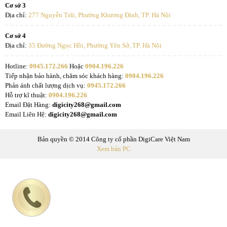
Cơ sở 3
Địa chỉ:
277 Nguyễn Trãi, Phường Khương Đình, TP. Hà Nội
Cơ sở 4
Địa chỉ:
35 Đường Ngọc Hồi, Phường Yên Sở, TP. Hà Nội
Hotline:
0945.172.266
Hoặc
0904.196.226
Tiếp nhận bảo hành, chăm sóc khách hàng:
0904.196.226
Phản ánh chất lượng dịch vụ:
0945.172.266
Hỗ trợ kĩ thuật:
0904.196.226
Email Đặt Hàng:
digicity268@gmail.com
Email Liên Hệ:
digicity268@gmail.com
Bản quyền © 2014 Công ty cổ phần DigiCare Việt Nam
Xem bản PC