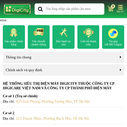
0
MENU
error
Sản phẩm chính
Vận chuyển
Bảo hành tại
Liên hệ thanh
Trả góp
hãng
nhanh chóng
nhà
toán
với HD Saigon
Thông tin chung
Chính sách và quy định
HỆ THỐNG SIÊU THỊ ĐIỆN MÁY DIGICITY THUỘC CÔNG TY CP
DIGICARE VIỆT NAM VÀ CÔNG TY CP THÀNH PHỐ ĐIỆN MÁY
Cơ sở 1 (Trụ sở chính)
Địa chỉ:
435 Giải Phóng, Phường Tương Mai, TP. Hà Nội
Cơ sở 2
Địa chỉ:
221 Thanh Nhàn, Phường Bạch Mai, TP. Hà Nội