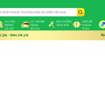
435 GIẢI
221 THANH
BẢO DƯỠNG
LIÊN HỆ
PHÓNG
NHÀN
TRỌN ĐỜI
THANH
HÀ NỘI
HÀ NỘI
TOÁN
ĐỊ
266 - 0904.196.226