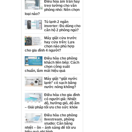
Điều hòa âm trần hay
treo tường cho văn
phòng nhỏ: Nên chọn
loại nào?
Tủ lạnh 2 ngăn
inverter: Đủ dùng cho
căn hộ 2 phòng ngủ?
Máy giặt cửa trước
hay cửa trên: Lựa
chọn nào phù hợp
cho gia đình 4 người?
Điều hòa cho phòng
khách liền bếp: Cách
chọn công suất
chuẩn, làm mát hiệu quả
Máy giặt “giặt nước
lạnh” có sạch bằng
nước nóng không?
Điều hòa cho gia đình
có người già: Nhiệt
độ, hướng gió, độ ẩm
– Giải pháp tối ưu cho sức khỏe
Điều hòa cho phòng
livestream, phòng
studio: Cân bằng
nhiệt – ồn – ánh sáng để tối ưu
hiệu quả ghi hình