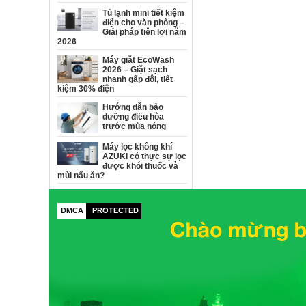
Tủ lạnh mini tiết kiệm
điện cho văn phòng –
Giải pháp tiện lợi năm
2026
Máy giặt EcoWash
2026 – Giặt sạch
nhanh gấp đôi, tiết
kiệm 30% điện
Hướng dẫn bảo
dưỡng điều hòa
trước mùa nóng
Máy lọc không khí
AZUKI có thực sự lọc
được khói thuốc và
mùi nấu ăn?
DMCA
PROTECTED