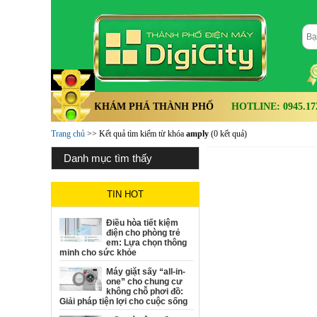
KHÁM PHÁ THÀNH PHỐ
HOTLINE: 0945.172.
Trang chủ
>> Kết quả tìm kiếm từ khóa
amply
(0 kết quả)
danh mục tìm thấy
TIN HOT
Điều hòa tiết kiệm
điện cho phòng trẻ
em: Lựa chọn thông
minh cho sức khỏe
Máy giặt sấy “all-in-
one” cho chung cư
không chỗ phơi đồ:
Giải pháp tiện lợi cho cuộc sống